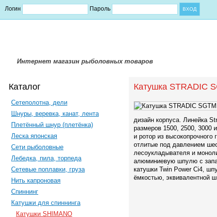
Логин
Пароль
Интернет магазин рыболовных товаров
Каталог
Катушка STRADIC 
Сетеполотна, дели
Шнуры, веревка, канат, лента
дизайн корпуса. Линейка S
Плетённый шнур (плетёнка)
размеров 1500, 2500, 3000 
Леска японская
и ротор из высокопрочного 
отлитые под давлением шес
Сети рыболовные
лесоукладывателя и монол
Лебедка, пила, торпеда
алюминиевую шпулю с запа
Сетевые поплавки, груза
катушки Twin Power Ci4, шп
ёмкостью, эквивалентной ш
Нить капроновая
Спиннинг
Катушки для спиннинга
Катушки SHIMANO