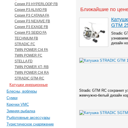
Серия P3 HYPERLOOP FB
Ближайшие по цене
Серия P3 ALIVIO FB
Серия P3 CATANA FA
Катуш
Серия P3 NEXAVE FB
GTM 2
Серия P3 EXAGE FB
Серия P3 SEIDO FA
Stradic 
узнаваем
TECHNIUM FB
дизайн ко
STRADIC FC
TWIN POWER CI4 FA
TWIN POWER FC
STELLA FD
TWIN POWER XT- RB
TWIN POWER CI4 RA
STRADIC GTM-RC
Катушки инерционные
Stradic GTM RC сохранил 
Блесны, воблеры
жемчужно-белый дизайн ко
Сумки
Крючки VMC
Зимняя рыбалка
Рыболовные аксессуары
Туристическое снаряжение