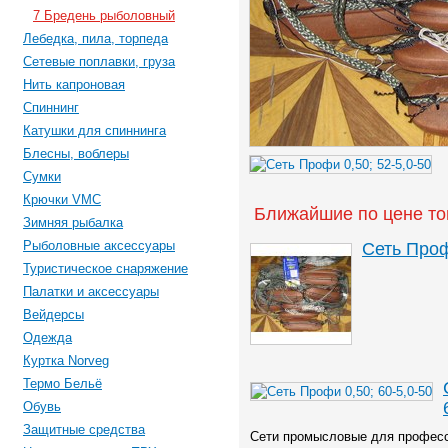
7 Бредень рыболовный
Лебедка, пила, торпеда
Сетевые поплавки, груза
Нить капроновая
Спиннинг
Катушки для спиннинга
Блесны, воблеры
Сумки
Крючки VMC
Ближайшие по цене то
Зимняя рыбалка
Рыболовные аксессуары
Сеть Проф
Туристическое снаряжение
Палатки и аксессуары
Вейдерсы
Одежда
Куртка Norveg
Термо Бельё
Обувь
Защитные средства
Сети промысловые для професс