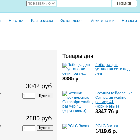
г
Новинки
Распродажа
Фотогалерея
Архив статей
Новости
Товары дня
Лебедка для
установки сети под
лед
8385 р.
3042 руб.
е
Ботинки вейдерсные
Campaign wading
размер 41
(коричневые)
3347.76 р.
2886 руб.
е
PGLG Захват
1419.6 р.