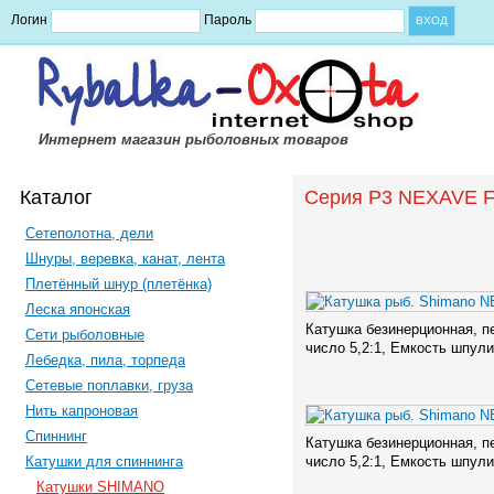
Логин
Пароль
Интернет магазин рыболовных товаров
Каталог
Серия P3 NEXAVE F
Сетеполотна, дели
Шнуры, веревка, канат, лента
Плетённый шнур (плетёнка)
Леска японская
Катушка безинерционная, п
Сети рыболовные
число 5,2:1, Емкость шпули 
Лебедка, пила, торпеда
Сетевые поплавки, груза
Нить капроновая
Спиннинг
Катушка безинерционная, п
Катушки для спиннинга
число 5,2:1, Емкость шпули 
Катушки SHIMANO