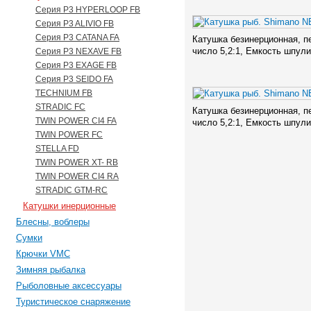
Серия P3 HYPERLOOP FB
Серия P3 ALIVIO FB
Серия P3 CATANA FA
Катушка безинерционная, п
число 5,2:1, Емкость шпули 
Серия P3 NEXAVE FB
Серия P3 EXAGE FB
Серия P3 SEIDO FA
TECHNIUM FB
STRADIC FC
Катушка безинерционная, п
TWIN POWER CI4 FA
число 5,2:1, Емкость шпули 
TWIN POWER FC
STELLA FD
TWIN POWER XT- RB
TWIN POWER CI4 RA
STRADIC GTM-RC
Катушки инерционные
Блесны, воблеры
Сумки
Крючки VMC
Зимняя рыбалка
Рыболовные аксессуары
Туристическое снаряжение