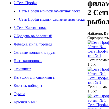
филам
2 Сеть Профи
2 Сет
Сеть Профи монофиламентная леска
рыбо
Сеть Профи мульти-филаментная леска
8 Сеть Кастинговая
Найдено:
8
т
7 Бредень рыболовный
Сортироват
Лебедка, пила, торпеда
Сеть Профи 0
Сетевые поплавки, груза
тип № 1
Сеть промыс
Нить капроновая
1,5 кг.
Спиннинг
Катушки для спиннинга
Сеть Профи 0
тип № 1
Блесны, воблеры
Сеть промыс
1,5 кг.
Сумки
Крючки VMC
Сеть Профи 0