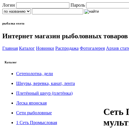
Логин
Пароль
рыбалка охота
Интернет магазин рыболовных товаров
Главная
Каталог
Новинки
Распродажа
Фотогалерея
Архив стат
Каталог
Сетеполотна, дели
Шнуры, веревка, канат, лента
Плетённый шнур (плетёнка)
Леска японская
Сеть 
Сети рыболовные
мульт
1 Сеть Промысловая