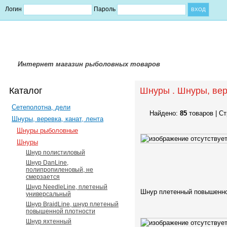
Логин
Пароль
Интернет магазин рыболовных товаров
Каталог
Шнуры . Шнуры, вере
Сетеполотна, дели
Найдено:
85
товаров | С
Шнуры, веревка, канат, лента
Шнуры рыболовные
Шнуры
Шнур полистиловый
Шнур DanLine,
полипропиленовый, не
смерзается
Шнур NeedleLine, плетеный
Шнур плетенный повышенно
универсальный
Шнур BraidLine, шнур плетеный
повышенной плотности
Шнур яхтенный