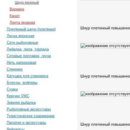
Шнур якорный
Веревка
Канат
Лента якорная
Шнур плетенный повышенно
Плетённый шнур (плетёнка)
Леска японская
Сети рыболовные
Лебедка, пила, торпеда
Сетевые поплавки, груза
Нить капроновая
Спиннинг
Катушки для спиннинга
Шнур плетенный повышенно
Блесны, воблеры
Сумки
Крючки VMC
Зимняя рыбалка
Рыболовные аксессуары
Туристическое снаряжение
Палатки и аксессуары
Шнур плетенный повышенно
Вейдерсы